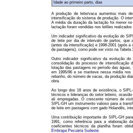
Idade ao primeiro parto, dias
A produção de leite/vaca aumentou mais d
intensificação do sistema de produção. O inter
A média da duração da lactação foi menor n
lactação foram vendidas nos leilões realizados
Um indicador significativo da evolução do S
de leite por dia de intervalo de partos, qu
(antes da intensificação) e 1998-2001 (após a
de pastagens), como pode ser visto na Tabela 
Outro indicador significativo da evolução 
consolidação do processo de intensificação 
lotação das pastagens no período das águas,
em 1995/96 e se manteve nessa média nos úl
rebanho, do número de vacas, da produção diári
obra.
Ao longo dos 18 anos de existência, o SIPL-
técnicos e lideranças do setor leiteiro, ocasi
ali empregadas. O crescente número de visit
SIPL-GH um instrumento valioso para a transf
de leite em pastagens com gado Holandês, inte
Uma contribuição importante do SIPL-GH para a 
1991, como referência para a elaboração d
coeficientes técnicos da planilha foram obti
Embrapa Pecuária Sudeste
.