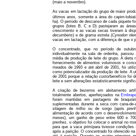
(maio a novembro).
As vacas em lactação do grupo de maior produ
últimos anos, somente a área do capim-tobiat
ha). O período de descanso de cada piquete fo
grupos (lotes B, C e D) pastejaram as área
crescimento e as vacas secas tiveram à disp
decumbens
) e de grama estrela (
Cynodon nle
vacas em lactação, com a diferença de que o p
O concentrado, que no período de outubr
individualmente na sala de ordenha, passou 
média de produção de leite do grupo. A dieta
fornecimento de alimentos volumosos e conc
meados de 1993 e até abril de 2001, foi util
como potencializador da produção de leite. A ut
de 2001 porque a relação custo/benefício fo
leite e sem alterações estatisticamente signifi
A criação de bezerros em aleitamento artif
totalmente abertos, aperfeiçoados na
Embrapa
foram mantidas em pastagens de braquiári
suplementadas durante a seca com cana-de-aç
silagem de milho ou de sorgo (após prenh
alimentação de acordo com o desenvolvimento
meses), um ganho de peso entre 600 e 700
prenhez, o objetivo foi colocar o animal no m
para que a vaca primípara tivesse condições d
após a parição. O concentrado foi oferecido na
até à parição. Durante os quatro primeiros m