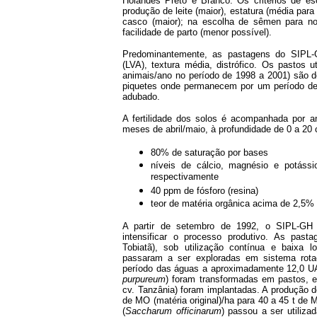
Holandês Preto e Branco. Os critérios de es
produção de leite (maior), estatura (média par
casco (maior); na escolha de sêmen para novi
facilidade de parto (menor possível).
Predominantemente, as pastagens do SIPL-
(LVA), textura média, distrófico. Os pastos 
animais/ano no período de 1998 a 2001) são de
piquetes onde permanecem por um período de 
adubado.
A fertilidade dos solos é acompanhada por a
meses de abril/maio, à profundidade de 0 a 20 
80% de saturação por bases
níveis de cálcio, magnésio e potás
respectivamente
40 ppm de fósforo (resina)
teor de matéria orgânica acima de 2,5%
A partir de setembro de 1992, o SIPL-GH 
intensificar o processo produtivo. As past
Tobiatã), sob utilização contínua e baixa 
passaram a ser exploradas em sistema rota
período das águas a aproximadamente 12,0 UA/
purpureum
) foram transformadas em pastos, 
cv. Tanzânia) foram implantadas. A produção d
de MO (matéria original)/ha para 40 a 45 t de
(
Saccharum officinarum
) passou a ser utiliz