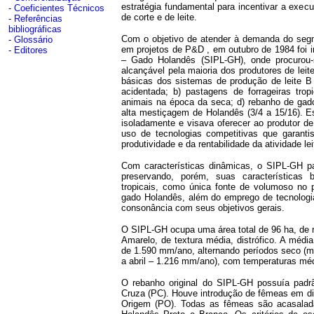
estratégia fundamental para incentivar a execu
-
Coeficientes Técnicos
de corte e de leite.
-
Referências
bibliográficas
Com o objetivo de atender à demanda do segm
-
Glossário
em projetos de P&D , em outubro de 1984 foi i
-
Editores
– Gado Holandês (SIPL-GH), onde procurou-
alcançável pela maioria dos produtores de lei
básicas dos sistemas de produção de leite B 
acidentada; b) pastagens de forrageiras tro
animais na época da seca; d) rebanho de gado
alta mestiçagem de Holandês (3/4 a 15/16). E
isoladamente e visava oferecer ao produtor d
uso de tecnologias competitivas que garan
produtividade e da rentabilidade da atividade le
Com características dinâmicas, o SIPL-GH pa
preservando, porém, suas características 
tropicais, como única fonte de volumoso no p
gado Holandês, além do emprego de tecnologia
consonância com seus objetivos gerais.
O SIPL-GH ocupa uma área total de 96 ha, de 
Amarelo, de textura média, distrófico. A média
de 1.590 mm/ano, alternando períodos seco (
a abril – 1.216 mm/ano), com temperaturas méd
O rebanho original do SIPL-GH possuía padr
Cruza (PC). Houve introdução de fêmeas em dif
Origem (PO). Todas as fêmeas são acasaladas