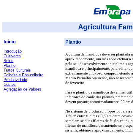
Agricultura Fami
Início
Plantio
Introdução
A cultura da mandioca deve ser plantada n
Cultivares
aproximadamente, um mês após efetuar a s
Solos
pelo seu desenvolvimento inicial mais ag
Plantio
mandioca e principalmente, para evitar qu
Tratos Culturais
extremamente chuvoso, comprometendo a q
Colheita e Pós-colheita
Médio Parnaíba piauiense, não se recomen
Produtividade
de fevereiro.
Custos
Agregação de Valores
Para o plantio da mandioca devem ser util
inferiores do caule das plantas, preferenc
devem possuir, aproximadamente, 20 cm d
No sistema de produção proposto, para a 
1,50 m entre fileiras e 0,60 m entre covas 
semeiam-se duas fileiras de feijão-caupi, 
fileiras de mandioca e mantendo-se o espa
sistema, obtêm-se aproximadamente, 11.1