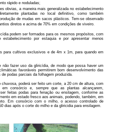
nto rápido e noduladas;
ões obvias, a maneira mais generalizada no estabelecimento
diretamente plantadas no local definitivo, como também
a produção de mudas em sacos plásticos. Tem-se observado
antios diretos e acima de 70% em condições de viveiro.
iricídia podem ser formados para os mesmos propósitos, com
e estabelecimento por estaquia e por apresentar menos
para cultivos exclusivos e de 4m x 1m, para quando em
te não fazer uso da gliricídia, de modo que possa haver um
climáticas favoráveis permitirem bom desenvolvimento das
s de podas parciais da folhagem produzida.
o chuvosa, poderá ser feito um corte, a 20 cm de altura, com
o em consórcio e, sempre que as plantas alcançarem,
ser feitas podas para fenação ou ensilagem, conforme as
cimento em estado fresco aos animais, podendo, também, em
direto. Em consórcio com o milho, o acesso controlado de
0 dias após o corte do milho e da gliricidia para ensilagem.