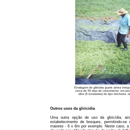
Ensilagem de gliricidia (parte aérea integr
cerca de 50 dias de crescimento, em p
silos (5 toneladas) do tipo trincheira, r
Outros usos da gliricidia
Uma outra opção de uso da gliricídia, ai
estabelecimento de bosques, permitindo-se
maiores - 6 x 6m por exemplo. Neste caso, a ma