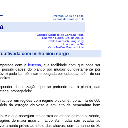
Embrapa Gado de Leite
Sistema de Produção, 6
ra
Orlando Monteiro de Carvalho Filho
Gherman Garcia Leal de Araujo
Pablo Hoentsch Languidey
José Luiz de Sá
Victor Muiños Barroso Lima
ercultivada com milho e/ou sorgo
 comparada com a
leucena
, é a facilidade com que pode ser
 possibilidades do plantio por mudas ou diretamente por
évio) pode também ser propagada por estaquia, além de ser
deiras.
epender da utilização que se pretende dar à planta, das
terial propagatício:
 factível em regiões com regime pluviométrico acima de 600
nício da estação chuvosa e em leito de semeadura bem
ro, é o que assegura maior taxa de estabelecimento, sendo,
egiões de maior risco climático. As mudas são levadas ao
viveiramento prévio ao início das chuvas, com tamanho de 20