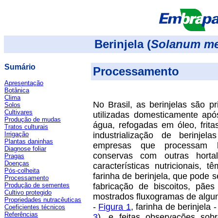
Berinjela (
Solanum m
Sumário
Processamento
Apresentação
Botânica
Clima
No Brasil, as berinjelas são p
Solos
Cultivares
utilizadas domesticamente apó
Produção de mudas
água, refogadas em óleo, frit
Tratos culturais
Irrigação
industrialização de berinj
Plantas daninhas
empresas que processam ber
Diagnose foliar
conservas com outras horta
Pragas
Doenças
características nutricionais, 
Pós-colheita
farinha de berinjela, que pode s
Processamento
Produção de sementes
fabricação de biscoitos, pãe
Cultivo protegido
mostrados fluxogramas de algu
Propriedades nutracêuticas
-
Figura 1
, farinha de berinjela 
Coeficientes técnicos
Referências
3
), e feitas observações sob