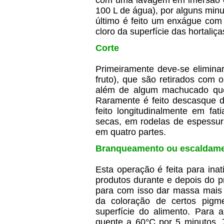
com uma lavagem em imersão c
100 L de água), por alguns minu
último é feito um enxágue com
cloro da superfície das hortaliça
Corte
Primeiramente deve-se eliminar
fruto), que são retirados com 
além de algum machucado que e
Raramente é feito descasque de
feito longitudinalmente em fat
secas, em rodelas de espessur
em quatro partes.
Branqueamento ou escaldam
Esta operação é feita para ina
produtos durante e depois do p
para com isso dar massa mais 
da coloração de certos pigm
superfície do alimento. Para 
quente a 60°C por 5 minutos, 