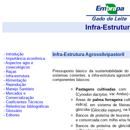
Infra-Estrutu
-
Introdução
Infra-Estrutura Agrossilvipastoril
-
Importância econômica
-
Aspectos agro e
zooecológicos
Pressuposto básico da sustentabilidade do
-
Raças
sistemas correntes, a infra-estrutura agrossi
-
Infra-estrutura
componentes básicos:
-
Alimentação
-
Reprodução
-
Manejo Sanitário
Pastagens cultivadas
com: c
-
Mercados e
(
var. Aridus)
Cynodon
dactylon,
Comercialização
Áreas de
palma forrageira
cult
-
Coeficientes Técnicos
indica),
em sistema de fileira
-
Referências bibliográficas
gliricídia (
na l
Gliricidia sepium),
-
Glossário
-
Editores
Bancos de proteína de leucena
e consorciada com milho e/ou fe
Bancos de proteína de gliric