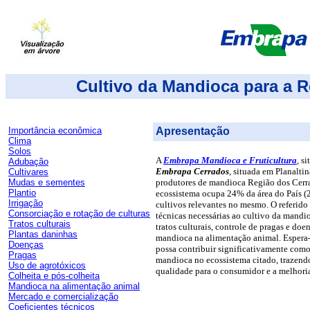
Cultivo da Mandioca para a 
Importância econômica
Apresentação
Clima
Solos
A
Embrapa Mandioca e Fruticultura
, s
Adubação
Embrapa Cerrados
, situada em Planaltin
Cultivares
Mudas e sementes
produtores de mandioca Região dos Cerra
Plantio
ecossistema ocupa 24% da área do País (
Irrigação
cultivos relevantes no mesmo. O referido
Consorciação e rotação de culturas
técnicas necessárias ao cultivo da mandio
Tratos culturais
tratos culturais, controle de pragas e doe
Plantas daninhas
mandioca na alimentação animal. Espera-
Doenças
possa contribuir significativamente como
Pragas
mandioca no ecossistema citado, trazen
Uso de agrotóxicos
qualidade para o consumidor e a melhoria
Colheita e pós-colheita
Mandioca na alimentação animal
Mercado e comercialização
Coeficientes técnicos