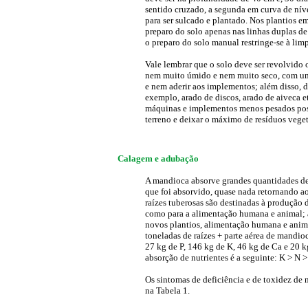
sentido cruzado, a segunda em curva de nív
para ser sulcado e plantado. Nos plantios em
preparo do solo apenas nas linhas duplas de
o preparo do solo manual restringe-se à lim
Vale lembrar que o solo deve ser revolvido
nem muito úmido e nem muito seco, com umi
e nem aderir aos implementos; além disso, d
exemplo, arado de discos, arado de aiveca e
máquinas e implementos menos pesados poss
terreno e deixar o máximo de resíduos vegeta
Calagem e adubação
A mandioca absorve grandes quantidades de 
que foi absorvido, quase nada retornando ao 
raízes tuberosas são destinadas à produção d
como para a alimentação humana e animal; a 
novos plantios, alimentação humana e anim
toneladas de raízes + parte aérea de mandio
27 kg de P, 146 kg de K, 46 kg de Ca e 20 
absorção de nutrientes é a seguinte: K > N 
Os sintomas de deficiência e de toxidez de
na Tabela 1.