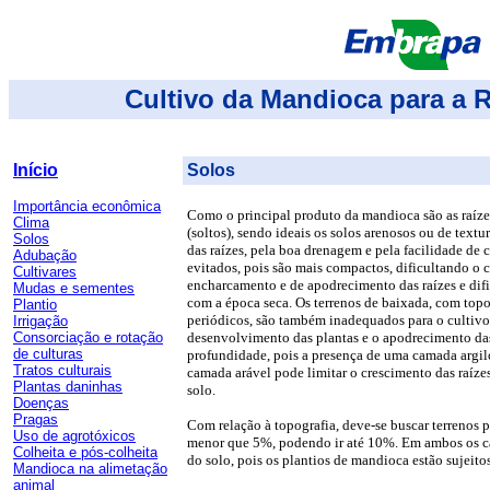
Cultivo da Mandioca para a 
Início
Solos
Importância econômica
Como o principal produto da mandioca são as raízes,
Clima
(soltos), sendo ideais os solos arenosos ou de textu
Solos
das raízes, pela boa drenagem e pela facilidade de 
Adubação
evitados, pois são mais compactos, dificultando o c
Cultivares
encharcamento e de apodrecimento das raízes e difi
Mudas e sementes
com a época seca. Os terrenos de baixada, com topo
Plantio
periódicos, são também inadequados para o culti
Irrigação
Consorciação e rotação
desenvolvimento das plantas e o apodrecimento das
de culturas
profundidade, pois a presença de uma camada argi
Tratos culturais
camada arável pode limitar o crescimento das raíze
Plantas daninhas
solo.
Doenças
Pragas
Com relação à topografia, deve-se buscar terrenos
Uso de agrotóxicos
menor que 5%, podendo ir até 10%. Em ambos os cas
Colheita e pós-colheita
do solo, pois os plantios de mandioca estão sujeito
Mandioca na alimetação
animal