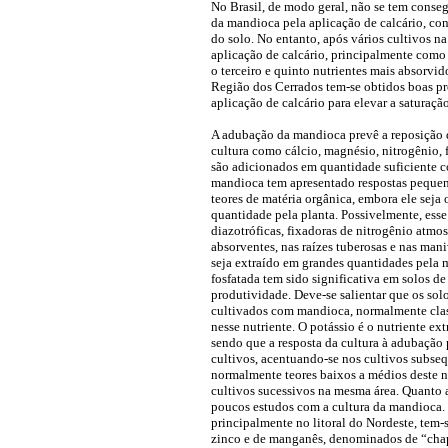
No Brasil, de modo geral, não se tem cons
da mandioca pela aplicação de calcário, con
do solo. No entanto, após vários cultivos n
aplicação de calcário, principalmente como
o terceiro e quinto nutrientes mais absorvid
Região dos Cerrados tem-se obtidos boas p
aplicação de calcário para elevar a saturaçã
A adubação da mandioca prevê a reposição d
cultura como cálcio, magnésio, nitrogênio, 
são adicionados em quantidade suficiente c
mandioca tem apresentado respostas pequen
teores de matéria orgânica, embora ele seja
quantidade pela planta. Possivelmente, esse 
diazotróficas, fixadoras de nitrogênio atmosf
absorventes, nas raízes tuberosas e nas ma
seja extraído em grandes quantidades pela 
fosfatada tem sido significativa em solos 
produtividade. Deve-se salientar que os solo
cultivados com mandioca, normalmente clas
nesse nutriente. O potássio é o nutriente e
sendo que a resposta da cultura à adubação 
cultivos, acentuando-se nos cultivos subse
normalmente teores baixos a médios deste n
cultivos sucessivos na mesma área. Quanto a
poucos estudos com a cultura da mandioca. 
principalmente no litoral do Nordeste, tem-
zinco e de manganês, denominados de “cha