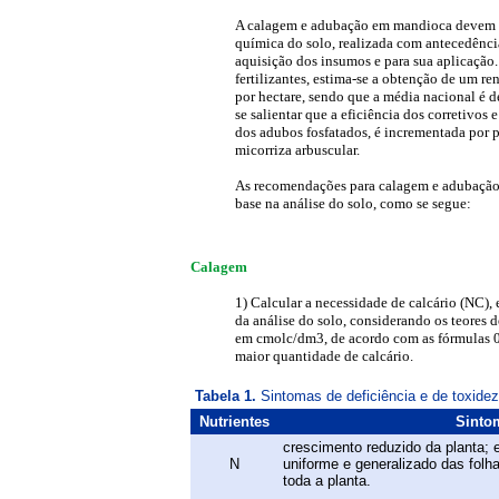
A calagem e adubação em mandioca devem se
química do solo, realizada com antecedência
aquisição dos insumos e para sua aplicação.
fertilizantes, estima-se a obtenção de um r
por hectare, sendo que a média nacional é d
se salientar que a eficiência dos corretivos e
dos adubos fosfatados, é incrementada por 
micorriza arbuscular.
As recomendações para calagem e adubação 
base na análise do solo, como se segue:
Calagem
1) Calcular a necessidade de calcário (NC), 
da análise do solo, considerando os teores 
em cmolc/dm3, de acordo com as fórmulas 0
maior quantidade de calcário.
Tabela 1.
Sintomas de deficiência e de toxide
Nutrientes
Sintom
crescimento reduzido da planta;
N
uniforme e generalizado das folhas
toda a planta.