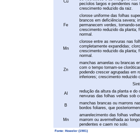
Cu
pecíolos largos e pendentes nas
crescimento reduzido da raiz.
clorose uniforme das folhas supe
brancos em deficiência severa; i
Fe
permanecem verdes, tornando-se 
crescimento reduzido da planta;
normal.
clorose entre as nervuras nas fol
completamente expandidas; cloro
Mn
crescimento reduzido da planta;
normal.
manchas amarelas ou brancas ent
com o tempo tornam-se cloróticas
Zn
podendo crescer agrupadas em ro
inferiores; crescimento reduzido 
Sin
redução da altura da planta e do
Al
nervuras das folhas velhas sob 
manchas brancas ou marrons nas 
B
bordos foliares, que posteriormen
amarelecimento das folhas velh
Mn
marrom ou avermelhada ao longo 
pendentes e caem no solo.
Fonte: Howeler (1981)