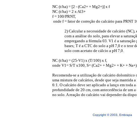
NC (t/ha) = [2 - (Ca2+ + Mg2+)] x f
NC (t/ha) = 2 x Al3+
f = 100/PRNT,
onde f = fator de correção do calcário para PRNT 
2) Calcular a necessidade de calcário (NC), 
com a análise do solo, para elevar a saturaç
empregando a fórmula 03. V1 é a saturação p
bases; T é a CTC do solo a pH 7,0 e o teor d
solo com acetato de cálcio a pH 7,0.
NC (t/ha) = (25-V1) x (T/100) x f,
onde V1= S/T x100, S= (Ca2+ + Mg2+ + K+ + Na+) e
Recomenda-se a utilização de calcário dolomítico
uma mistura de calcários, desde que seja mantida a 
6:1. O calcário deve ser aplicado a lanço em toda a
profundidade de 20 cm, com antecedência de um a d
no solo. A reação do calcário vai depender da dispo
Copyright © 2003, Embrapa