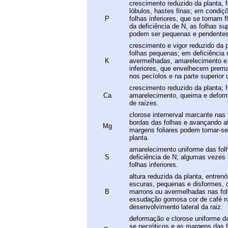
crescimento reduzido da planta, 
lóbulos, hastes finas; em condi
P
folhas inferiores, que se tornam 
da deficiência de N, as folhas s
podem ser pequenas e pendentes
crescimento e vigor reduzido da p
folhas pequenas; em deficiência
K
avermelhadas, amarelecimento e 
inferiores, que envelhecem prem
nos pecíolos e na parte superior 
crescimento reduzido da planta; 
Ca
amarelecimento, queima e deform
de raízes.
clorose internerval marcante nas 
bordas das folhas e avançando at
Mg
margens foliares podem tornar-se
planta.
amarelecimento uniforme das folh
S
deficiência de N; algumas vezes
folhas inferiores.
altura reduzida da planta, entren
escuras, pequenas e disformes, 
B
marrons ou avermelhadas nas fo
exsudação gomosa cor de café na
desenvolvimento lateral da raiz.
deformação e clorose uniforme da
se necróticos e as margens das 