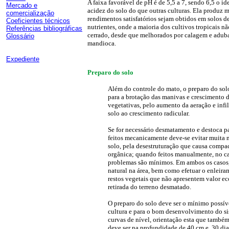
A faixa favorável de pH é de 5,5 a 7, sendo 6,5 o i
Mercado e
acidez do solo do que outras culturas. Ela produz m
comercialização
rendimentos satisfatórios sejam obtidos em solos d
Coeficientes técnicos
nutrientes, onde a maioria dos cultivos tropicais nã
Referências bibliográficas
cerrado, desde que melhorados por calagem e adub
Glossário
mandioca.
Expediente
Preparo do solo
Além do controle do mato, o preparo do solo
para a brotação das manivas e crescimento d
vegetativas, pelo aumento da aeração e infil
solo ao crescimento radicular.
Se for necessário desmatamento e destoca p
feitos mecanicamente deve-se evitar muita
solo, pela desestruturação que causa compa
orgânica; quando feitos manualmente, no ca
problemas são mínimos. Em ambos os casos,
natural na área, bem como efetuar o enleira
restos vegetais que não apresentem valor e
retirada do terreno desmatado.
O preparo do solo deve ser o mínimo possíve
cultura e para o bom desenvolvimento do si
curvas de nível, orientação esta que também
deve ser na profundidade de 40 cm e, 30 di