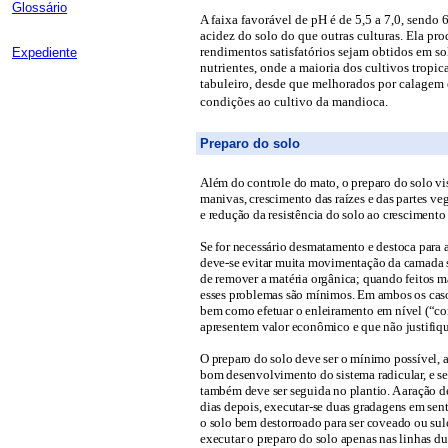
Glossário
A faixa favorável de pH é de 5,5 a 7,0, sendo
acidez do solo do que outras culturas. Ela pr
rendimentos satisfatórios sejam obtidos em so
Expediente
nutrientes, onde a maioria dos cultivos tropic
tabuleiro, desde que melhorados por calagem 
condições ao cultivo da mandioca.
Preparo do solo
Além do controle do mato, o preparo do solo vis
manivas, crescimento das raízes e das partes ve
e redução da resistência do solo ao crescimento 
Se for necessário desmatamento e destoca para
deve-se evitar muita movimentação da camada su
de remover a matéria orgânica; quando feitos m
esses problemas são mínimos. Em ambos os casos
bem como efetuar o enleiramento em nível (“cor
apresentem valor econômico e que não justifiqu
O preparo do solo deve ser o mínimo possível, ap
bom desenvolvimento do sistema radicular, e se
também deve ser seguida no plantio. A aração d
dias depois, executar-se duas gradagens em sen
o solo bem destorroado para ser coveado ou sulc
executar o preparo do solo apenas nas linhas du