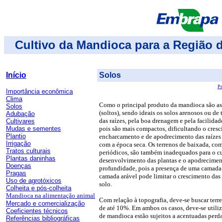
Cultivo da Mandioca para a Região 
Início
Solos
Pr
Importância econômica
Clima
Como o principal produto da mandioca são as r
Solos
(soltos), sendo ideais os solos arenosos ou de
Adubação
das raízes, pela boa drenagem e pela facilidad
Cultivares
Mudas e sementes
pois são mais compactos, dificultando o cresc
Plantio
encharcamento e de apodrecimento das raízes e
Irrigação
com a época seca. Os terrenos de baixada, com
Tratos culturais
periódicos, são também inadequados para o 
Plantas daninhas
desenvolvimento das plantas e o apodreciment
Doenças
profundidade, pois a presença de uma camada
Pragas
camada arável pode limitar o crescimento das 
Uso de agrotóxicos
solo.
Colheita e pós-colheita
Mandioca na alimentação animal
Com relação à topografia, deve-se buscar ter
Mercado e comercialização
de até 10%. Em ambos os casos, deve-se utiliza
Coeficientes técnicos
de mandioca estão sujeitos a acentuadas perda
Referências bibliográficas