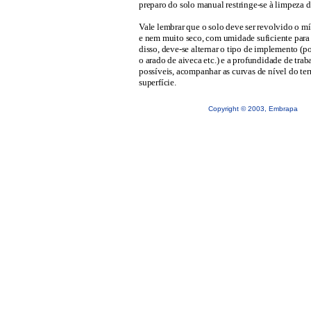
preparo do solo manual restringe-se à limpeza d
Vale lembrar que o solo deve ser revolvido o 
e nem muito seco, com umidade suficiente para 
disso, deve-se
alternar o tipo de implemento (p
o arado de aiveca etc.) e a profundidade de trab
possíveis, acompanhar as curvas de nível do te
superfície.
Copyright © 2003, Embrapa