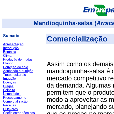
Mandioquinha-salsa (
Arrac
Sumário
Comercialização
Apresentação
I
ntrodução
Botânica
Clima
Produção de mudas
Assim como os demais 
Plantio
Correção do solo
mandioquinha-salsa é 
Adubação e nutrição
Tratos culturais
mercado competitivo reg
Irrigação
Doenças
da demanda. Algumas r
Pragas
Colheita
permitem que o produto
Nematóides
Processamento
modo a aproveitar as m
Comercialização
Receitas
mercado, planejando su
Cultivares
que os preços no merc
Coeficientes técnicos