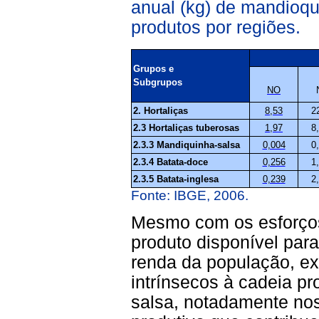
anual (kg) de mandioqu
produtos por regiões.
Grupos e
Subgrupos
NO
8,53
2
2. Hortaliças
1,97
8
2.3 Hortaliças tuberosas
0,004
0
2.3.3
Mandiquinha-salsa
0,256
1
2.3.4 Batata-doce
0,239
2
2.3.5 Batata-inglesa
Fonte: IBGE, 2006.
Mesmo com os esforços
produto disponível par
renda da população, ex
intrínsecos à cadeia p
salsa, notadamente nos