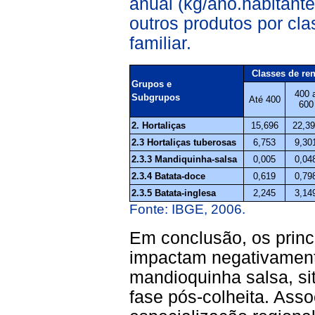
anual (kg/ano.habitant
outros produtos por cl
familiar.
Classes de re
Grupos e
400 
Subgrupos
Até 400
600
2. Hortaliças
15,696
22,39
2.3 Hortaliças tuberosas
6,753
9,30
2.3.3
Mandiquinha-salsa
0,005
0,04
2.3.4 Batata-doce
0,619
0,79
2.3.5 Batata-inglesa
2,245
3,14
Fonte: IBGE, 2006.
Em conclusão, os princ
impactam negativament
mandioquinha salsa, si
fase pós-colheita. Ass