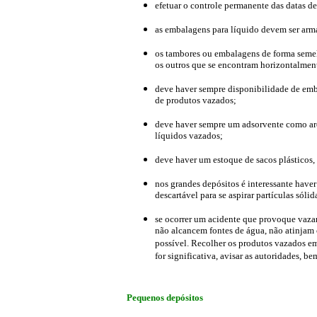
efetuar o controle permanente das datas d
as embalagens para líquido devem ser arm
os tambores ou embalagens de forma semel
os outros que se encontram horizontalment
deve haver sempre disponibilidade de emb
de produtos vazados;
deve haver sempre um adsorvente como arei
líquidos vazados;
deve haver um estoque de sacos plásticos
nos grandes depósitos é interessante haver
descartável para se aspirar partículas sóli
se ocorrer um acidente que provoque vaza
não alcancem fontes de água, não atinjam 
possível. Recolher os produtos vazados e
for significativa, avisar as autoridades, b
Pequenos depósitos