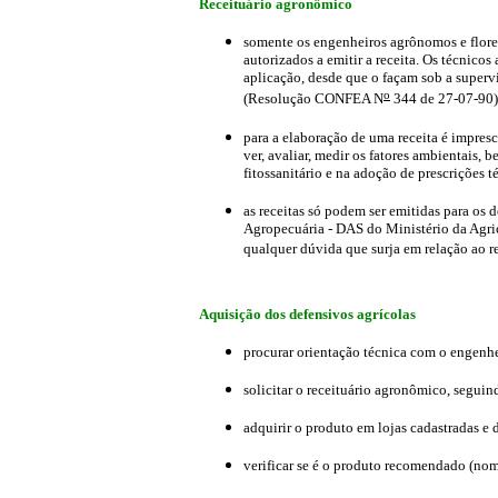
Receituário agronômico
somente os engenheiros agrônomos e flores
autorizados a emitir a receita. Os técnico
aplicação, desde que o façam sob a super
o
(Resolução CONFEA N
344 de 27-07-90)
para a elaboração de uma receita é impres
ver, avaliar, medir os fatores ambientais
fitossanitário e na adoção de prescrições t
as receitas só podem ser emitidas para os d
Agropecuária - DAS do Ministério da Agric
qualquer dúvida que surja em relação ao r
Aquisição dos defensivos agrícolas
procurar orientação técnica com o engenhe
solicitar o receituário agronômico, segui
adquirir o produto em lojas cadastradas e 
verificar se é o produto recomendado (nom