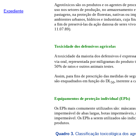
Agrotóxicos são os produtos e os agentes de proce
uso nos setores de produção, no armazenamento e 
Expediente
pastagens, na proteção de florestas, nativas ou i
ambientes urbanos, hídricos e industriais, cuja fin
a fim de preservá-las da ação danosa de seres viv
11.07.89).
Toxicidade dos defensivos agrícolas
A toxicidade da maioria dos defensivos é express
via oral, representada por miligramas do produto 
50% de ratos e outros animais testes.
Assim, para fins de prescrição das medidas de seg
são enquadrados em função do DL
, inerente a 
50
Equipamentos de proteção individual (EPIs)
Os EPIs mais comumente utilizados são: máscaras 
impermeável de abas largas, botas impermeáveis
impermeável. Os EPIs a serem utilizados são indic
produtos.
Quadro 3.
Classificação toxicológica dos ag