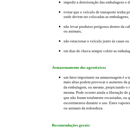
impedir a deterioração das embalagens e d
evitar que o veículo de transporte tenha p
onde devem ser colocadas as embalagens;
não levar produtos perigosos dentro da ca
ou animais;
não estacionar o veículo junto às casas o
em dias de chuva sempre cobrir as embalag
Armazenamento dos agrotóxicos
um fator importante na armazenagem é a te
mais altas podem provocar o aumento da pr
da embalagem, ou mesmo, propiciando o ri
mesma. Pode ocorrer ainda a liberação de
que não foram totalmente esvaziadas, ou 
escorrimentos durante o uso. Estes vapore
ou animais da redondeza.
Recomendações gerais: