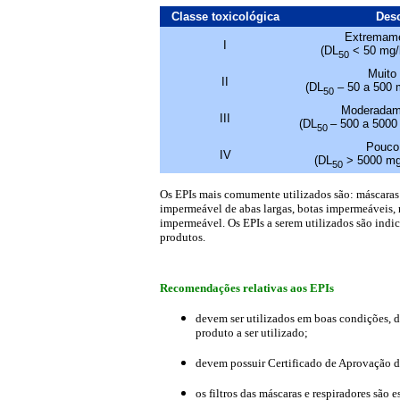
Classe toxicológica
Desc
Extremame
I
(DL
< 50 mg/k
50
Muito 
II
(DL
– 50 a 500 
50
Moderadame
III
(DL
– 500 a 5000
50
Pouco 
IV
(DL
> 5000 mg/
50
Os EPIs mais comumente utilizados são: máscaras 
impermeável de abas largas, botas impermeáveis
impermeável. Os EPIs a serem utilizados são indic
produtos.
Recomendações relativas aos EPIs
devem ser utilizados em boas condições, 
produto a ser utilizado;
devem possuir Certificado de Aprovação d
os filtros das máscaras e respiradores são 