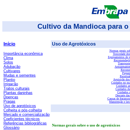
Cultivo da Mandioca para o
Início
Uso de Agrotóxicos
Normas gerais sob
Importância econômica
Toxicidade dos
Equipamentos de pr
Clima
Recomendações
Solos
Transporte
Adubação
Armazenamen
Recomen
Cultivares
Pequen
Mudas e sementes
Receituá
Plantio
Aquisição dos 
Cuidados no ma
Irrigação
Cuidados an
Tratos culturais
Cuidados dur
Plantas daninhas
Cuidados a
Descarte das
Doenças
Causas de fracassos
Pragas
Manutenção e lav
Uso de agrotóxicos
Colheita e pós-colheita
Mercado e comercialização
Coeficientes técnicos
Referências bibliográficas
Normas gerais sobre o uso de agrotóxicos
Glossário