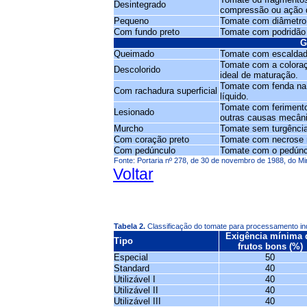
Desintegrado
compressão ou ação d
Pequeno
Tomate com diâmetro 
Com fundo preto
Tomate com podridão 
G
Queimado
Tomate com escaldadu
Tomate com a coloraçã
Descolorido
ideal de maturação.
Tomate com fenda na 
Com rachadura superficial
líquido.
Tomate com ferimento
Lesionado
outras causas mecâni
Murcho
Tomate sem turgência,
Com coração preto
Tomate com necrose n
Com pedúnculo
Tomate com o pedúncu
Fonte: Portaria nº 278, de 30 de novembro de 1988, do Min
Voltar
Tabela 2.
Classificação do tomate para processamento ind
Exigência mínima 
Tipo
frutos bons (%)
Especial
50
Standard
40
Utilizável I
40
Utilizável II
40
Utilizável III
40