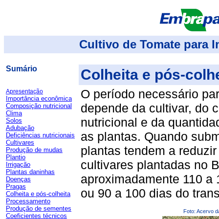
Cultivo de Tomate para I
Sumário
Colheita e pós-colh
O período necessário par
Apresentação
Importância econômica
depende da cultivar, do c
Composição nutricional
Clima
nutricional e da quantid
Solos
Adubação
as plantas. Quando subm
Deficiências nutricionais
Cultivares
plantas tendem a reduzir 
Produção de mudas
Plantio
cultivares plantadas no B
Irrigação
Plantas daninhas
aproximadamente 110 a 
Doenças
Pragas
ou 90 a 100 dias do trans
Colheita e pós-colheita
Processamento
Produção de sementes
Foto: Acervo d
Coeficientes técnicos