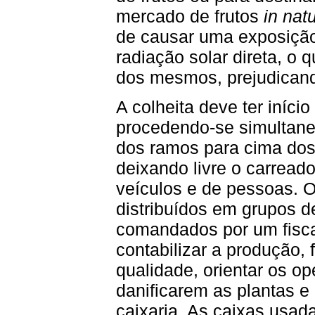
mercado de frutos
in nat
de causar uma exposiçã
radiação solar direta, o 
dos mesmos, prejudicand
A colheita deve ter iníci
procedendo-se simultan
dos ramos para cima dos
deixando livre o carreado
veículos e de pessoas. 
distribuídos em grupos d
comandados por um fisca
contabilizar a produção, 
qualidade, orientar os op
danificarem as plantas e 
caixaria. As caixas usada