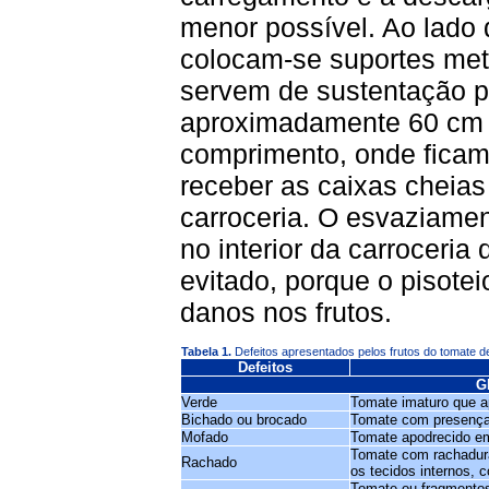
menor possível. Ao lado 
colocam-se suportes met
servem de sustentação 
aproximadamente 60 cm d
comprimento, onde ficam 
receber as caixas cheias
carroceria. O esvaziamen
no interior da carroceri
evitado, porque o pisote
danos nos frutos.
Tabela 1.
Defeitos apresentados pelos frutos do tomate 
Defeitos
G
Verde
Tomate imaturo que a
Bichado ou brocado
Tomate com presença d
Mofado
Tomate apodrecido em
Tomate com rachadura 
Rachado
os tecidos internos, 
Tomate ou fragmento