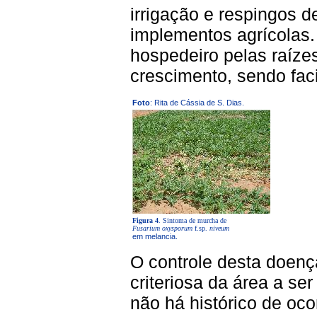
irrigação e respingos 
implementos agrícolas
hospedeiro pelas raíze
crescimento, sendo faci
Foto
: Rita de Cássia de S. Dias.
Figura 4
. Sintoma de murcha de
Fusarium oxysporum
f.sp.
niveum
em melancia.
O controle desta doença
criteriosa da área a se
não há histórico de oc