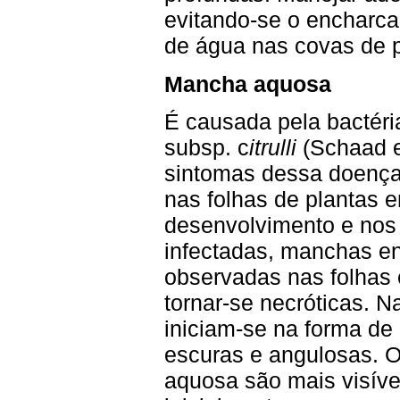
evitando-se o encharc
de água nas covas de p
Mancha aquosa
É causada pela bactér
subsp. c
itrulli
(Schaad et
sintomas dessa doenç
nas folhas de plantas 
desenvolvimento e nos 
infectadas, manchas e
observadas nas folhas 
tornar-se necróticas. N
iniciam-se na forma d
escuras e angulosas. 
aquosa são mais visívei