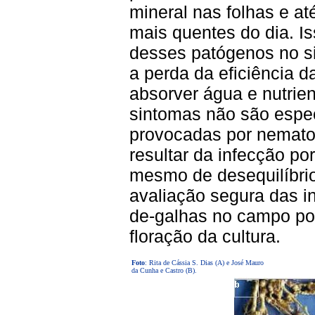
mineral nas folhas e a
mais quentes do dia. I
desses patógenos no si
a perda da eficiência d
absorver água e nutrien
sintomas não são espec
provocadas por nemat
resultar da infecção po
mesmo de desequilíbrio 
avaliação segura das i
de-galhas no campo pod
floração da cultura.
Foto
: Rita de Cássia S. Dias (A) e José Mauro
da Cunha e Castro (B).