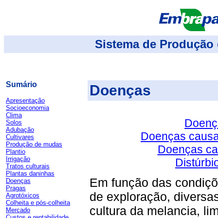
Sistema de Produção 
Sumário
Doenças
Apresentação
Socioeconomia
Clima
Doenç
Solos
Adubação
Doenças causa
Cultivares
Produção de mudas
Doenças ca
Plantio
Irrigação
Distúrbio
Tratos culturais
Plantas daninhas
Em função das condiçõe
Doenças
Pragas
de exploração, diversa
Agrotóxicos
Colheita e pós-colheita
cultura da melancia, li
Mercado
Custos e rentabilidade