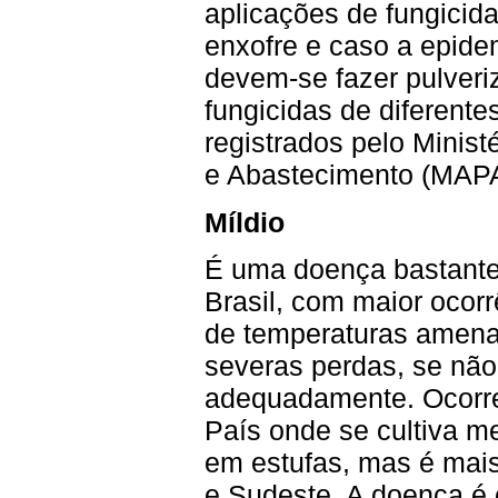
aplicações de fungicid
enxofre e caso a epide
devem-se fazer pulver
fungicidas de diferent
registrados pelo Minist
e Abastecimento (MAPA
Míldio
É uma doença bastant
Brasil, com maior ocor
de temperaturas amena
severas perdas, se não 
adequadamente. Ocorre
País onde se cultiva m
em estufas, mas é mais
e Sudeste. A doença é