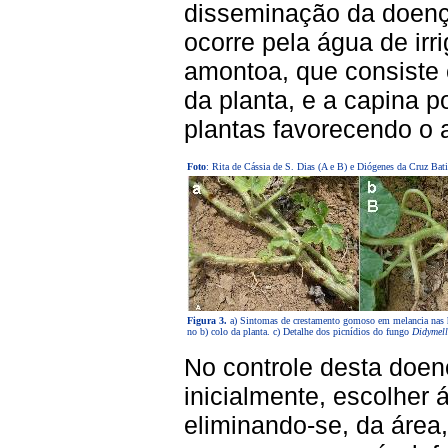
disseminação da doença
ocorre pela água de irri
amontoa, que consiste 
da planta, e a capina 
plantas favorecendo o
Foto
: Rita de Cássia de S. Dias (A e B) e Diógenes da Cruz Bati
Figura 3.
a) Sintomas de crestamento gomoso em melancia nas h
no b) colo da planta. c) Detalhe dos picnídios do fungo
Didymell
No controle desta doe
inicialmente, escolher 
eliminando-se, da área,