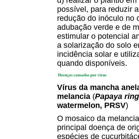
d) realizar o plantio e
possível, para reduzir a
redução do inóculo no 
adubação verde e de ma
estimular o potencial an
a solarização do solo 
incidência solar e utiliz
quando disponíveis.
Doenças causadas por vírus
Vírus da mancha anela
melancia
(
Papaya ring
watermelon, PRSV
)
O mosaico da melanci
principal doença de or
espécies de cucurbitác