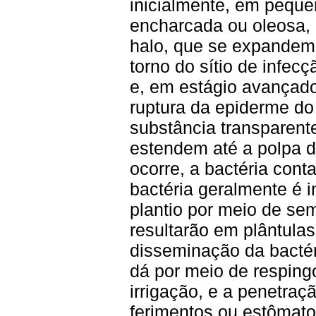
inicialmente, em pequ
encharcada ou oleosa,
halo, que se expandem
torno do sítio de infecç
e, em estágio avançado
ruptura da epiderme do
substância transparent
estendem até a polpa d
ocorre, a bactéria con
bactéria geralmente é i
plantio por meio de s
resultarão em plântulas
disseminação da bactér
dá por meio de resping
irrigação, e a penetraç
ferimentos ou estômatos