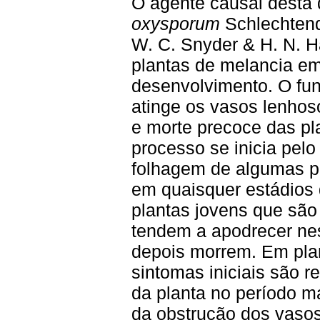
O agente causal dest
a 
oxysporum
Schlechten
W. C. Snyder & H. N. H
plantas de melancia em
desenvolvimento. O fun
atinge os vasos lenho
e morte precoce das pl
processo se inicia pel
folhagem de algumas pl
em quaisquer estádios
plantas jovens que são
tendem a apodrecer ne
depois morrem. Em plan
sintomas iniciais são r
da planta no período m
da obstrução dos vaso