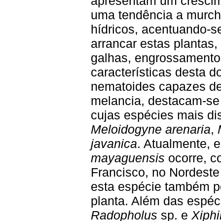
apresentam um crescime
uma tendência a murcha
hídricos, acentuando-se
arrancar estas plantas,
galhas, engrossamentos
características desta d
nematoides capazes de 
melancia, destacam-se
cujas espécies mais d
Meloidogyne arenaria
,
javanica
. Atualmente, 
mayaguensis
ocorre, 
Francisco, no Nordeste 
esta espécie também po
planta. Além das espé
Radopholus
sp. e
Xiph