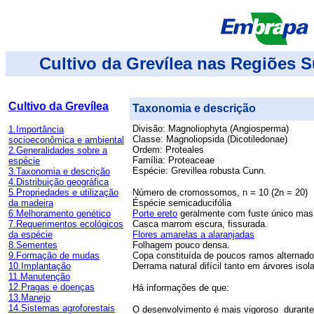
Cultivo da Grevílea nas Regiões S
Cultivo da Grevílea
Taxonomia e descrição
Divisão: Magnoliophyta (Angiosperma)
1.Importância
Classe: Magnoliopsida (Dicotiledonae)
socioeconômica e ambiental
Ordem: Proteales
2.Generalidades sobre a
Família: Proteaceae
espécie
Espécie: Grevillea robusta Cunn.
3.Taxonomia e descrição
4.Distribuição geográfica
5.Propriedades e utilização
Número de cromossomos, n = 10 (2n = 20)
da madeira
Éspécie semicaducifólia
6.Melhoramento genético
Porte ereto
geralmente com fuste único mas 
7.Requerimentos ecológicos
Casca marrom escura, fissurada.
da espécie
Flores amarelas a alaranjadas
8.Sementes
Folhagem pouco densa.
9.Formação de mudas
Copa constituída de poucos ramos alternado
10.Implantação
Derrama natural difícil tanto em árvores is
11.Manutenção
12.Pragas e doenças
Há informações de que:
13.Manejo
14.Sistemas agroforestais
O desenvolvimento é mais vigoroso durante