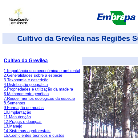
Cultivo da Grevílea nas Regiões S
Cultivo da Grevílea
1.Importância socioeconômica e ambiental
2.Generalidades sobre a espécie
3.Taxonomia e descrição
4.Distribuição geográfica
5.Propriedades e utilização da madeira
6.Melhoramento genético
7.Requerimentos ecológicos da espécie
8.Sementes
9.Formação de mudas
10.Implantação
11.Manutenção
12.Pragas e doenças
13.Manejo
14.Sistemas agroforestais
15.Coeficientes técnicos e custos